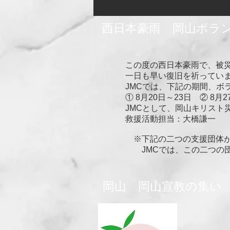
西日本豪雨 岡山ボラ
この度の西日本豪雨で、被
一日も早い復旧を祈ってい
JMCでは、下記の期間、ボ
① 8月20日～23日 ② 8月
JMCとして、岡山キリスト
救援活動担当：大橋謙一
※下記の二つの支援団体が
JMCでは、この二つの団
岡山 岡山宣教の集い