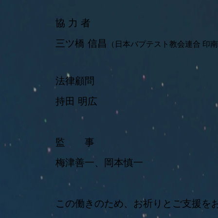
協 力 者
三ツ橋 信昌
（日本バプテスト教会連合 印
法律顧問
持田 明広
監 事
梅津善一、岡本慎一
この働きのため、お祈りとご支援を