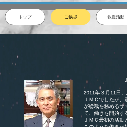
トップ
ご挨拶
救援活動
2011年３月11
ＪＭＣでしたが、
が総裁を務めるサ
て、働きを開始す
ＪＭＣ最初の活動
このような働きが