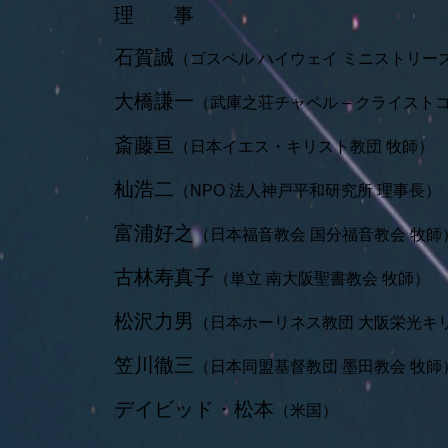
理 事
石賀誠
（ゴスペル ハイウェイ ミニストリー
大橋謙一
（武庫之荘チャペル – クライスト
斎藤亘
（日本イエス・キリスト教団 牧師）
杣浩二
（NPO 法人神戸平和研究所 理事長）
富浦好之
（日本福音教会 国分福音教会 牧師
古林寿真子
（単立 南大阪聖書教会 牧師）
松沢力男
（日本ホーリネス教団 大阪栄光キ
笠川徹三
（日本同盟基督教団 墨田教会 牧師
デイビッド・松本
（米国）