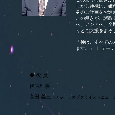
しかし神様は、確
身のご計画をお進
この働きが、諸教
へ、アジアへ、全
りとご支援をよろ
「神は、すべての
ます。」 Ⅰ テモ
◆ 役 員
代表理事
高田 義三
（チャーチオブクライストニュージ